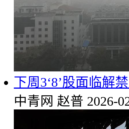
下周3‘8’股面临解禁
中青网
赵普
2026-02