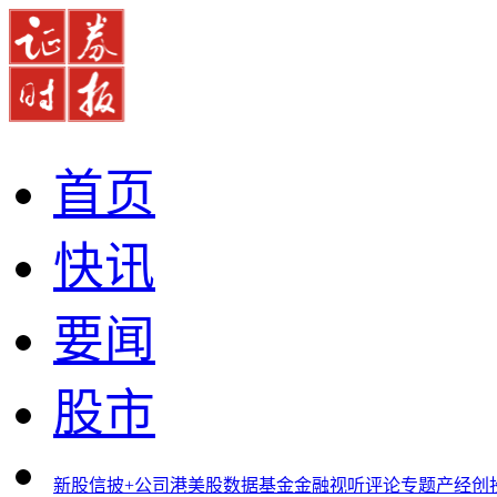
首页
快讯
要闻
股市
新股
信披+
公司
港美股
数据
基金
金融
视听
评论
专题
产经
创