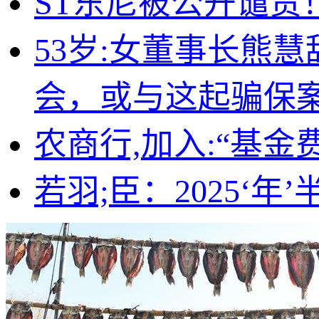
ST东尼被公开谴责
53岁:女董事长熊
会，或与这起骗保
农商行,加入:“基金
若羽;臣：2025‘年