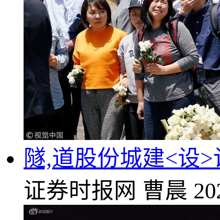
隧,道股份城建<设>
证券时报网
曹晨
20